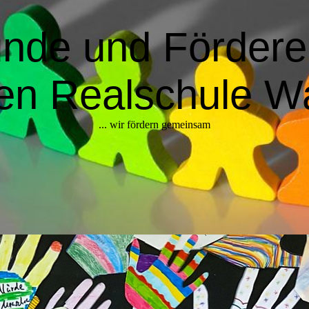
nde und Fördere
en Realschule Wa
... wir fördern gemeinsam