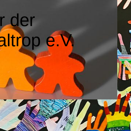
r der
ltrop e.V.